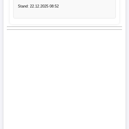
Stand: 22.12.2025 08:52
Verletzungspech
Frauenfußball
Alle
Sportnews
eSports
STATISTIKEN
Tabelle
1.
Bundesliga
Tabelle
2.