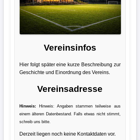
Liga
DFB-
Pokal
International
Vereinsinfos
Champions
Hier folgt später eine kurze Beschreibung zur
League
Geschichte und Einordnung des Vereins.
Europa
Vereinsadresse
League
Hinweis:
Hinweis: Angaben stammen teilweise aus
Nationalmannschaft
einem älteren Datenbestand. Falls etwas nicht stimmt,
Vereinsnews
schreib uns bitte.
Derzeit liegen noch keine Kontaktdaten vor.
Wechselgerüchte