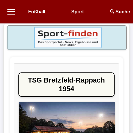
Fußball
Sport
🔍 Suche
Startseite
NEWS
Alle
Fußball-
News
TSG Bretzfeld-Rappach
1.
1954
Bundesliga
2.
Bundesliga
3.