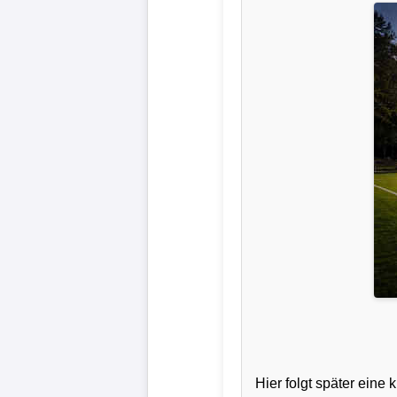
Liga
DFB-
Pokal
International
Champions
League
Europa
League
Nationalmannschaft
Vereinsnews
Hier folgt später ein
Wechselgerüchte