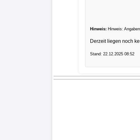
Verletzungspech
Frauenfußball
Hinweis:
Hinweis: Angaben 
Derzeit liegen noch ke
Alle
Sportnews
Stand: 22.12.2025 08:52
eSports
STATISTIKEN
Tabelle
1.
Bundesliga
Tabelle
2.