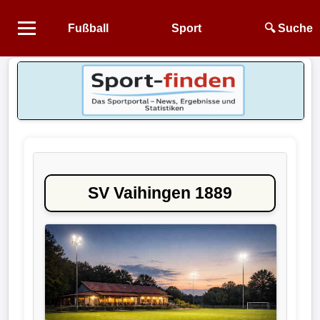
Fußball
Sport
🔍 Suche
Startseite
NEWS
Alle
Fußball-
News
SV Vaihingen 1889
1.
Bundesliga
2.
Bundesliga
3.