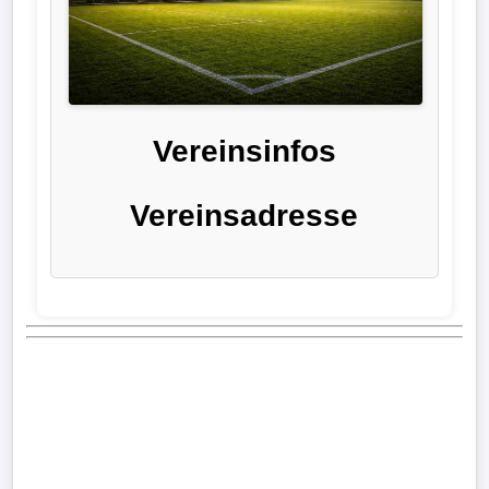
Liga
DFB-
Pokal
Vereinsinfos
International
Vereinsadresse
Champions
League
Europa
League
Nationalmannschaft
Vereinsnews
Wechselgerüchte