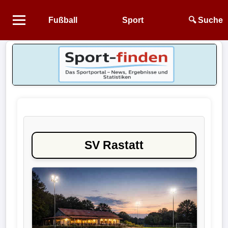
Fußball
Sport
🔍 Suche
Startseite
NEWS
Alle
Fußball-
News
SV Rastatt
1.
Bundesliga
2.
Bundesliga
3.