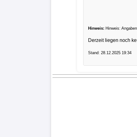
Verletzungspech
Frauenfußball
Hinweis:
Hinweis: Angaben 
Derzeit liegen noch ke
Alle
Sportnews
Stand: 28.12.2025 19:34
eSports
STATISTIKEN
Tabelle
1.
Bundesliga
Tabelle
2.