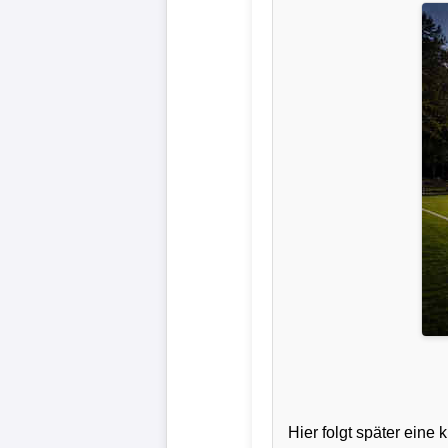
Liga
DFB-
Pokal
International
Champions
League
Europa
League
Nationalmannschaft
Vereinsnews
Hier folgt später ein
Wechselgerüchte