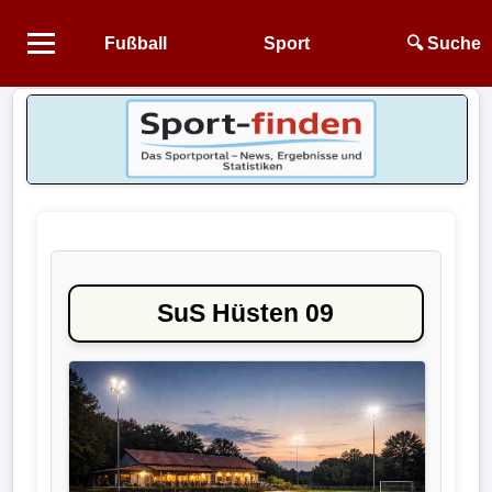
Fußball
Sport
🔍 Suche
Startseite
NEWS
Alle
Fußball-
News
SuS Hüsten 09
1.
Bundesliga
2.
Bundesliga
3.