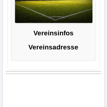
Liga
DFB-
Pokal
Vereinsinfos
International
Vereinsadresse
Champions
League
Europa
League
Nationalmannschaft
Vereinsnews
Wechselgerüchte