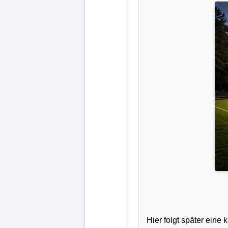
Liga
DFB-
Pokal
International
Champions
League
Europa
League
Nationalmannschaft
Vereinsnews
Hier folgt später ein
Wechselgerüchte