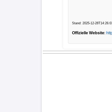
Verletzungspech
Frauenfußball
Stand: 2025-12-28T14:26:0
Offizielle Website
:
ht
Alle
Sportnews
eSports
STATISTIKEN
Tabelle
1.
Bundesliga
Tabelle
2.