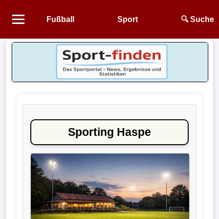
Fußball
Sport
🔍 Suche
Startseite
NEWS
Alle
Fußball-
News
Sporting Haspe
1.
Bundesliga
2.
Bundesliga
3.