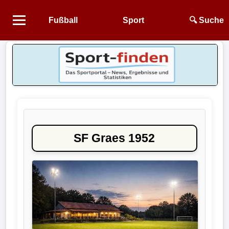
Fußball
Sport
🔍 Suche
Startseite
NEWS
Alle
Fußball-
News
SF Graes 1952
1.
Bundesliga
2.
Bundesliga
3.