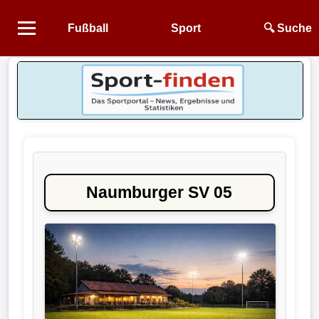
Fußball
Sport
🔍 Suche
Startseite
NEWS
Alle
Fußball-
News
Naumburger SV 05
1.
Bundesliga
2.
Bundesliga
3.