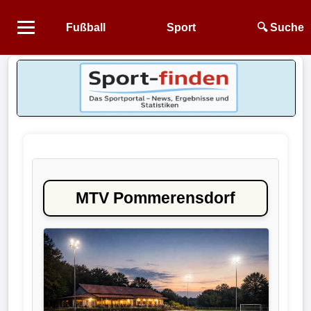
Fußball
Sport
🔍 Suche
Startseite
NEWS
Alle
Fußball-
News
MTV Pommerensdorf
1.
Bundesliga
2.
Bundesliga
3.