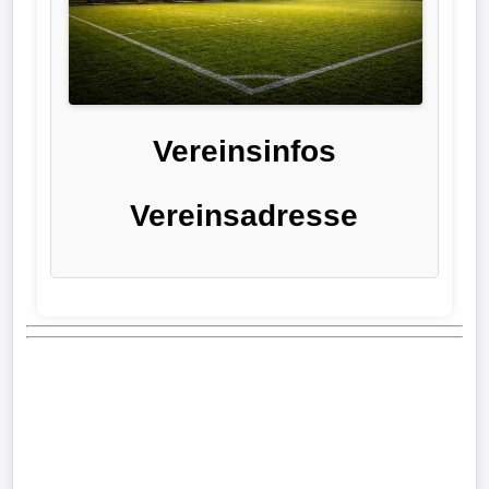
Liga
DFB-
Pokal
Vereinsinfos
International
Vereinsadresse
Champions
League
Europa
League
Nationalmannschaft
Vereinsnews
Wechselgerüchte