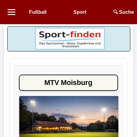
Fußball
Sport
🔍 Suche
Startseite
NEWS
Alle
Fußball-
News
MTV Moisburg
1.
Bundesliga
2.
Bundesliga
3.