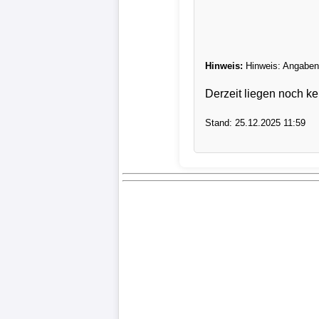
Verletzungspech
Frauenfußball
Hinweis:
Hinweis: Angaben 
Derzeit liegen noch ke
Alle
Sportnews
Stand: 25.12.2025 11:59
eSports
STATISTIKEN
Tabelle
1.
Bundesliga
Tabelle
2.