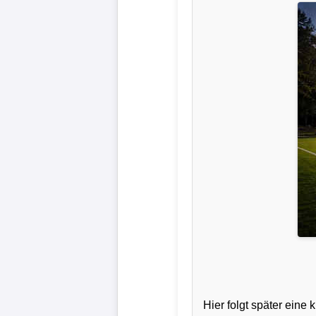
Liga
DFB-
Pokal
International
Champions
League
Europa
League
Nationalmannschaft
Vereinsnews
Hier folgt später ein
Wechselgerüchte