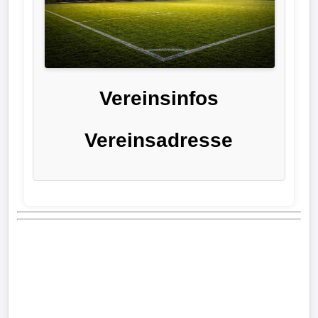
Liga
DFB-
Pokal
Vereinsinfos
International
Vereinsadresse
Champions
League
Europa
League
Nationalmannschaft
Vereinsnews
Wechselgerüchte