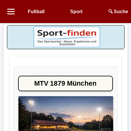
Fußball
Sport
🔍 Suche
Startseite
NEWS
Alle
Fußball-
News
MTV 1879 München
1.
Bundesliga
2.
Bundesliga
3.