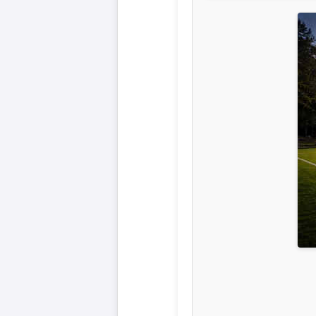
Liga
DFB-
Pokal
International
Champions
League
Europa
League
Nationalmannschaft
Vereinsnews
Wechselgerüchte