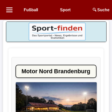
Fußball
Sport
🔍 Suche
Startseite
NEWS
Alle
Fußball-
News
Motor Nord Brandenburg
1.
Bundesliga
2.
Bundesliga
3.