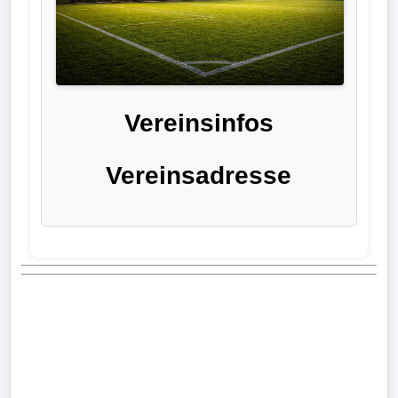
Liga
DFB-
Pokal
Vereinsinfos
International
Vereinsadresse
Champions
League
Europa
League
Nationalmannschaft
Vereinsnews
Wechselgerüchte