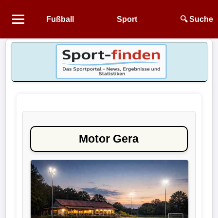
Fußball
Sport
🔍 Suche
Startseite
NEWS
Alle
Fußball-
News
Motor Gera
1.
Bundesliga
2.
Bundesliga
3.