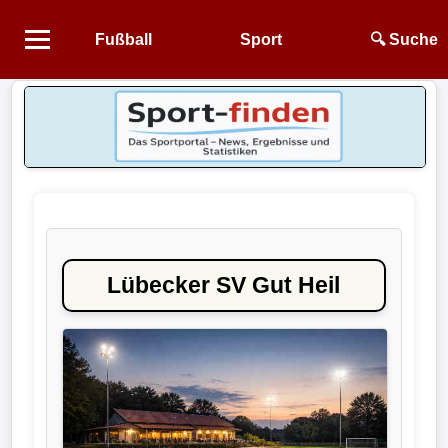
Fußball
Sport
🔍 Suche
Startseite
NEWS
Alle
Fußball-
News
Lübecker SV Gut Heil
1.
Bundesliga
2.
Bundesliga
3.