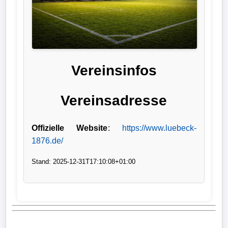
Liga
DFB-
Pokal
Vereinsinfos
International
Vereinsadresse
Champions
League
Offizielle Website
:
https://www.luebeck-
Europa
1876.de/
League
Stand: 2025-12-31T17:10:08+01:00
Nationalmannschaft
Vereinsnews
Wechselgerüchte