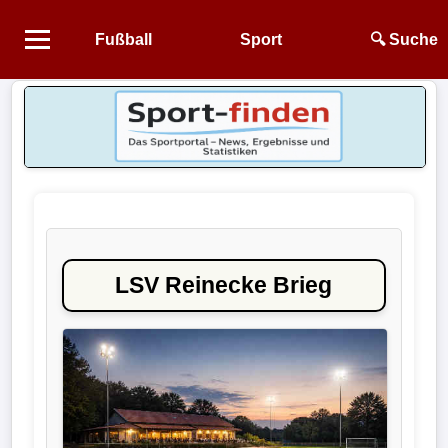
Fußball
Sport
🔍 Suche
Startseite
NEWS
Alle
Fußball-
News
LSV Reinecke Brieg
1.
Bundesliga
2.
Bundesliga
3.