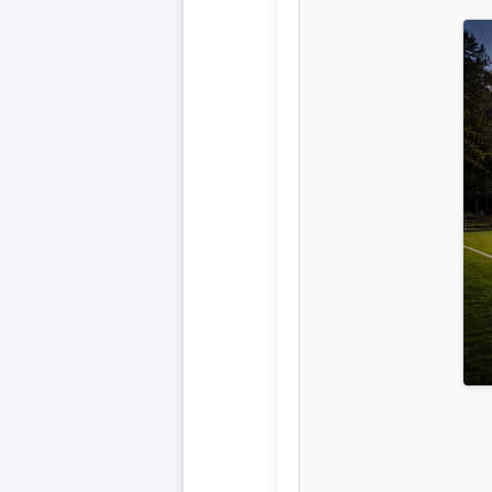
Liga
DFB-
Pokal
International
Champions
League
Europa
League
Nationalmannschaft
Vereinsnews
Wechselgerüchte