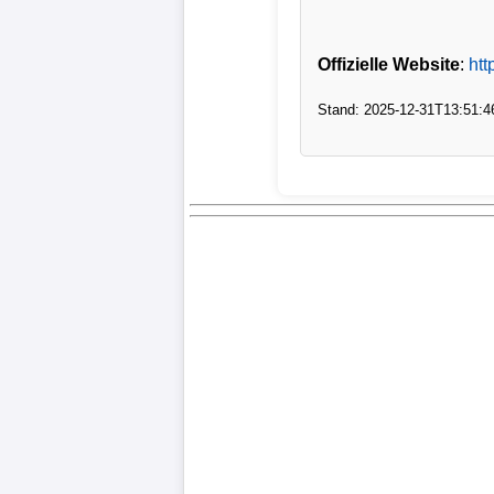
Verletzungspech
Offizielle Website
:
htt
Frauenfußball
Stand: 2025-12-31T13:51:4
Alle
Sportnews
eSports
STATISTIKEN
Tabelle
1.
Bundesliga
Tabelle
2.