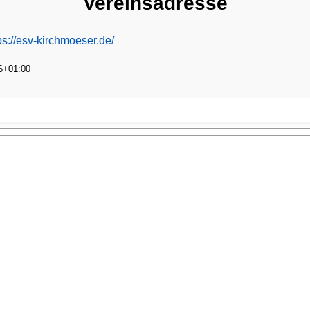
Vereinsadresse
ps://esv-kirchmoeser.de/
6+01:00