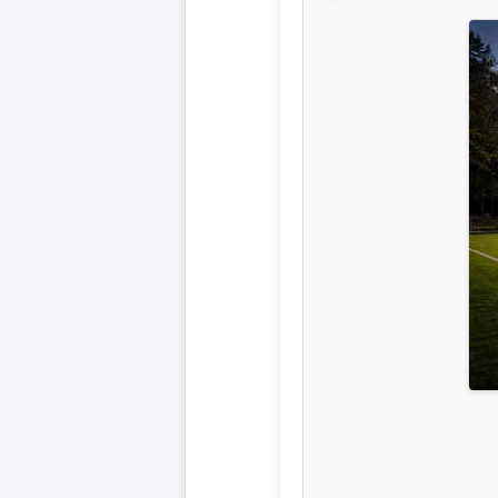
Liga
DFB-
Pokal
International
Champions
League
Europa
League
Nationalmannschaft
Vereinsnews
Wechselgerüchte