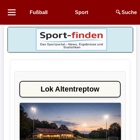
Fußball
Sport
🔍 Suche
Startseite
NEWS
Alle
Fußball-
News
Lok Altentreptow
1.
Bundesliga
2.
Bundesliga
3.