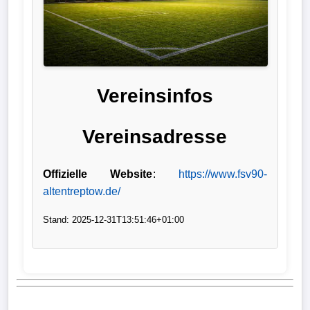
Liga
DFB-
Pokal
Vereinsinfos
International
Vereinsadresse
Champions
League
Offizielle Website
:
https://www.fsv90-
Europa
altentreptow.de/
League
Stand: 2025-12-31T13:51:46+01:00
Nationalmannschaft
Vereinsnews
Wechselgerüchte