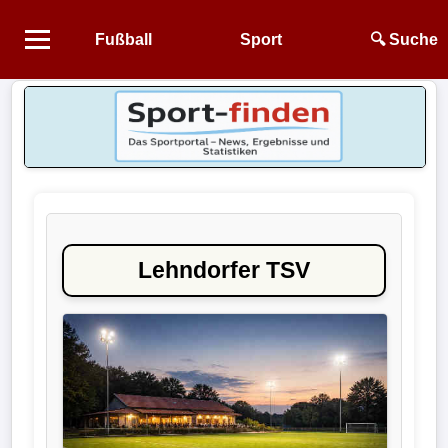
Fußball
Sport
🔍 Suche
Startseite
NEWS
Alle
Fußball-
News
Lehndorfer TSV
1.
Bundesliga
2.
Bundesliga
3.