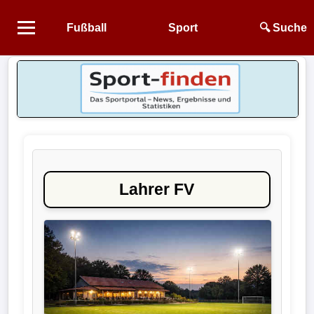
Fußball
Sport
🔍 Suche
Startseite
NEWS
Alle
Fußball-
News
Lahrer FV
1.
Bundesliga
2.
Bundesliga
3.