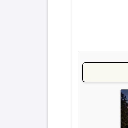
Liga
DFB-
Pokal
International
Champions
League
Europa
League
Nationalmannschaft
Vereinsnews
Wechselgerüchte