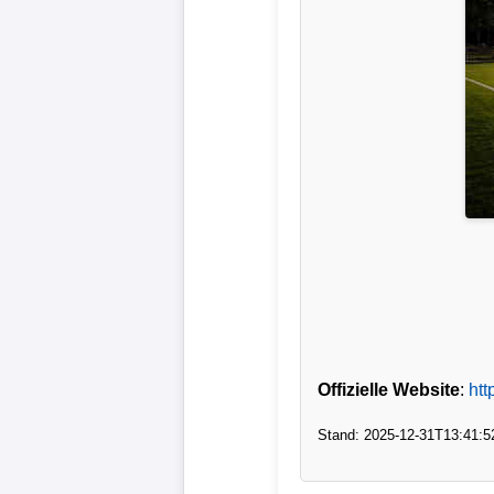
Verletzungspech
Frauenfußball
Alle
Sportnews
eSports
STATISTIKEN
Tabelle
1.
Offizielle Website
:
htt
Bundesliga
Stand: 2025-12-31T13:41:5
Tabelle
2.