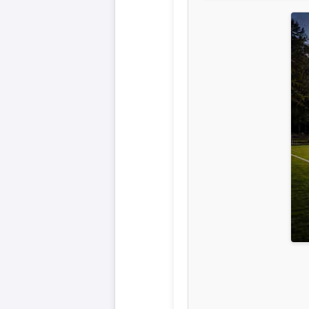
Liga
DFB-
Pokal
International
Champions
League
Europa
League
Nationalmannschaft
Vereinsnews
Wechselgerüchte