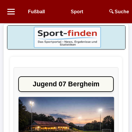
Fußball
Sport
🔍 Suche
Startseite
NEWS
Alle
Fußball-
News
Jugend 07 Bergheim
1.
Bundesliga
2.
Bundesliga
3.