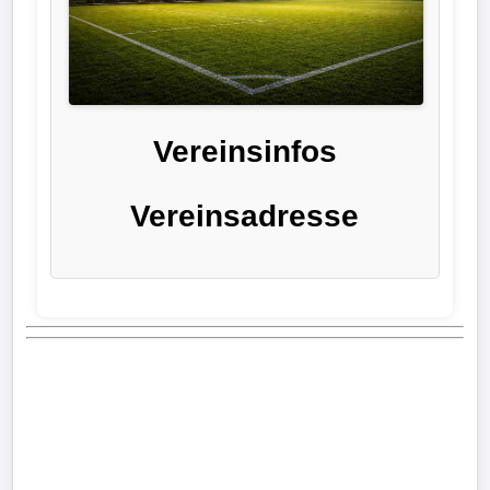
Liga
DFB-
Pokal
Vereinsinfos
International
Vereinsadresse
Champions
League
Europa
League
Nationalmannschaft
Vereinsnews
Wechselgerüchte