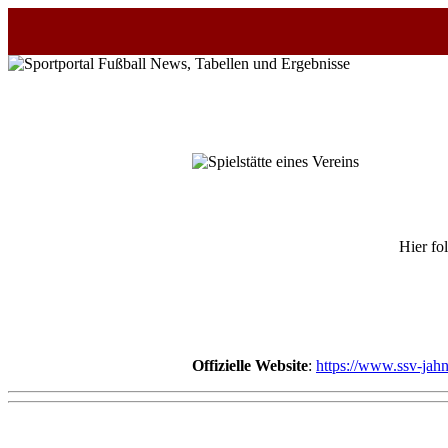
Startseite
NEWS
Alle
Fußball-
News
Hier fo
1.
Bundesliga
2.
Bundesliga
Offizielle Website
:
https://www.ssv-jah
3.
Liga
DFB-