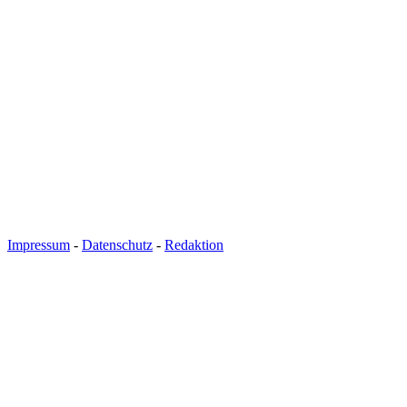
Pokal
International
Champions
League
Europa
League
Nationalmannschaft
Vereinsnews
Impressum
-
Datenschutz
-
Redaktion
Wechselgerüchte
Verletzungspech
Frauenfußball
Alle
Sportnews