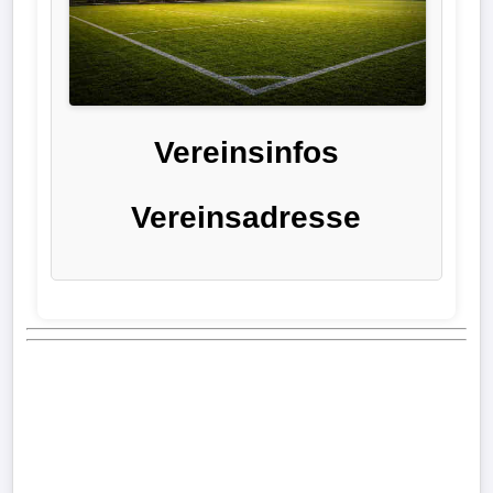
Liga
DFB-
Pokal
Vereinsinfos
International
Vereinsadresse
Champions
League
Europa
League
Nationalmannschaft
Vereinsnews
Wechselgerüchte