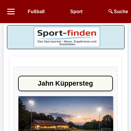
Fußball
Sport
🔍 Suche
Startseite
NEWS
Alle
Fußball-
News
Jahn Küppersteg
1.
Bundesliga
2.
Bundesliga
3.