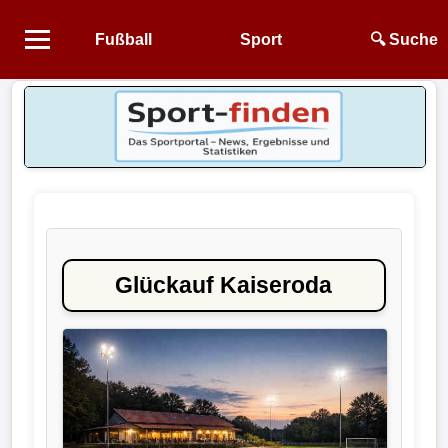
Fußball
Sport
🔍 Suche
Startseite
NEWS
Alle
Fußball-
News
Glückauf Kaiseroda
1.
Bundesliga
2.
Bundesliga
3.