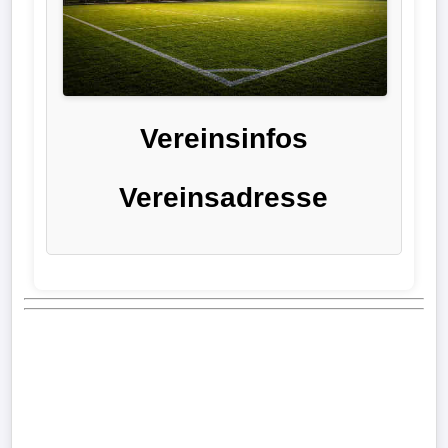
Liga
DFB-
Pokal
Vereinsinfos
International
Vereinsadresse
Champions
League
Europa
League
Nationalmannschaft
Vereinsnews
Wechselgerüchte