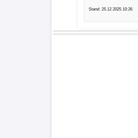
Bundesliga
Stand: 25.12.2025 10:26
Tabelle
3.
Liga
1.
Bundesliga
Ergebnisse
SONSTIGES
Fußballspieler
Vereine
Kader