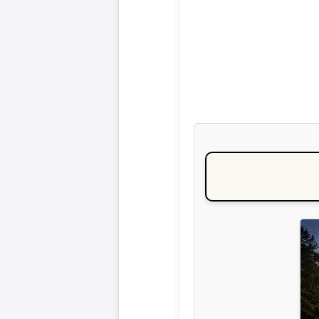
Liga
DFB-
Pokal
International
Champions
League
Europa
League
Nationalmannschaft
Vereinsnews
Wechselgerüchte