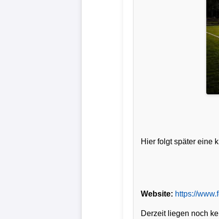
Verletzungspech
Frauenfußball
Alle
Sportnews
eSports
STATISTIKEN
Hier folgt später ein
Tabelle
1.
Bundesliga
Website:
https://www.
Tabelle
Derzeit liegen noch ke
2.