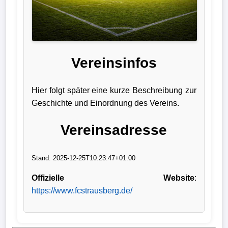
Liga
DFB-
Pokal
Vereinsinfos
International
Hier folgt später eine kurze Beschreibung zur
Champions
Geschichte und Einordnung des Vereins.
League
Vereinsadresse
Europa
League
Stand: 2025-12-25T10:23:47+01:00
Nationalmannschaft
Offizielle Website
:
https://www.fcstrausberg.de/
Vereinsnews
Wechselgerüchte