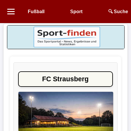
Fußball
Sport
🔍 Suche
Startseite
NEWS
Alle
Fußball-
News
FC Strausberg
1.
Bundesliga
2.
Bundesliga
3.