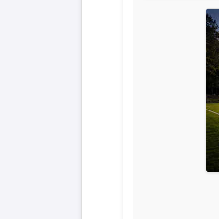
Liga
DFB-
Pokal
International
Champions
League
Europa
League
Nationalmannschaft
Vereinsnews
Wechselgerüchte