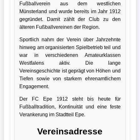
Fußballverein aus dem westlichen
Liga
Münsterland und wurde bereits im Jahr 1912
gegründet. Damit zählt der Club zu den
DFB-
älteren Fußballvereinen der Region.
Pokal
Sportlich nahm der Verein über Jahrzehnte
International
hinweg am organisierten Spielbetrieb teil und
war in verschiedenen Amateurklassen
Champions
Westfalens aktiv. Die lange
League
Vereinsgeschichte ist geprägt von Höhen und
Tiefen sowie von starkem ehrenamtlichem
Europa
Engagement.
League
Der FC Epe 1912 steht bis heute für
Fußballtradition, Kontinuität und eine feste
Nationalmannschaft
Verankerung im Stadtteil Epe.
Vereinsnews
Vereinsadresse
Wechselgerüchte