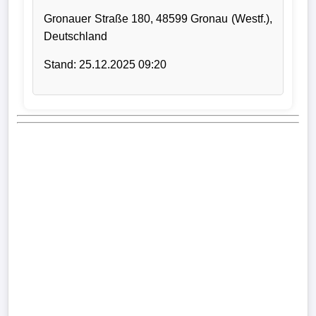
Gronauer Straße 180, 48599 Gronau (Westf.),
Verletzungspech
Deutschland
Frauenfußball
Stand: 25.12.2025 09:20
Alle
Sportnews
eSports
STATISTIKEN
Tabelle
1.
Bundesliga
Tabelle
2.