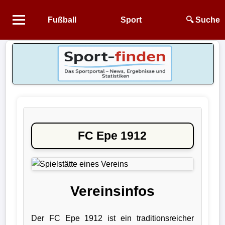
Fußball
Sport
🔍 Suche
Startseite
NEWS
Alle
Fußball-
News
FC Epe 1912
1.
Bundesliga
2.
Vereinsinfos
Bundesliga
Der FC Epe 1912 ist ein traditionsreicher
3.