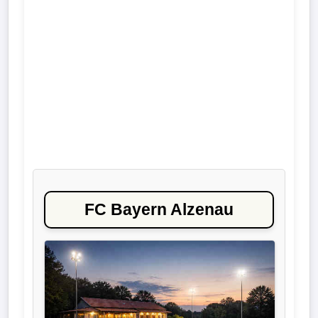
Liga
DFB-
Pokal
International
Champions
League
Europa
FC Bayern Alzenau
League
Nationalmannschaft
Vereinsnews
Wechselgerüchte