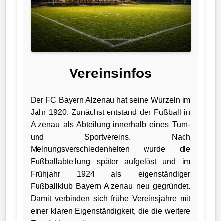
Verletzungspech
Frauenfußball
Alle
Vereinsinfos
Sportnews
Der FC Bayern Alzenau hat seine Wurzeln im
eSports
Jahr 1920: Zunächst entstand der Fußball in
Alzenau als Abteilung innerhalb eines Turn-
STATISTIKEN
und Sportvereins. Nach
Meinungsverschiedenheiten wurde die
Tabelle
Fußballabteilung später aufgelöst und im
1.
Frühjahr 1924 als eigenständiger
Bundesliga
Fußballklub Bayern Alzenau neu gegründet.
Damit verbinden sich frühe Vereinsjahre mit
Tabelle
einer klaren Eigenständigkeit, die die weitere
2.