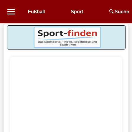
Fußball
Sport
🔍 Suche
Startseite
NEWS
Alle
Fußball-
News
1.
Bundesliga
2.
Bundesliga
3.