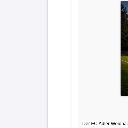
Liga
DFB-
Pokal
International
Champions
League
Europa
League
Nationalmannschaft
Vereinsnews
Der FC Adler Weidhaus
Wechselgerüchte