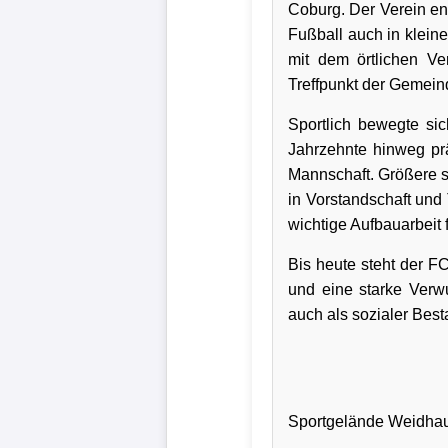
Coburg. Der Verein ent
Fußball auch in klei
Verletzungspech
mit dem örtlichen Ve
Treffpunkt der Gemein
Frauenfußball
Sportlich bewegte si
Alle
Jahrzehnte hinweg pr
Sportnews
Mannschaft. Größere sp
in Vorstandschaft und
eSports
wichtige Aufbauarbeit 
Bis heute steht der 
STATISTIKEN
und eine starke Verwu
Tabelle
auch als sozialer Bes
1.
Bundesliga
Tabelle
Sportgelände Weidhau
2.