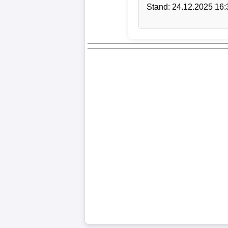
Stand: 24.12.2025 16:
Bundesliga
Tabelle
3.
Liga
1.
Bundesliga
Ergebnisse
SONSTIGES
Fußballspieler
Vereine
Kader