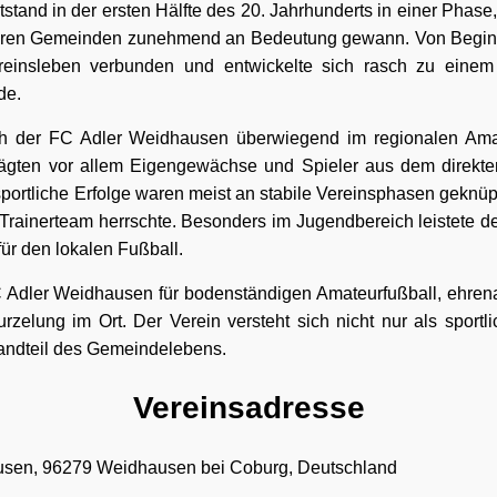
stand in der ersten Hälfte des 20. Jahrhunderts in einer Phase, 
neren Gemeinden zunehmend an Bedeutung gewann. Von Begin
reinsleben verbunden und entwickelte sich rasch zu einem 
de.
ch der FC Adler Weidhausen überwiegend im regionalen Amat
ägten vor allem Eigengewächse und Spieler aus dem direkte
ortliche Erfolge waren meist an stabile Vereinsphasen geknüpf
 Trainerteam herrschte. Besonders im Jugendbereich leistete d
für den lokalen Fußball.
FC Adler Weidhausen für bodenständigen Amateurfußball, ehre
rzelung im Ort. Der Verein versteht sich nicht nur als sportli
tandteil des Gemeindelebens.
Vereinsadresse
sen, 96279 Weidhausen bei Coburg, Deutschland