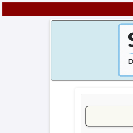
Startseite
NEWS
Alle
Fußball-
News
1.
Bundesliga
2.
Bundesliga
3.