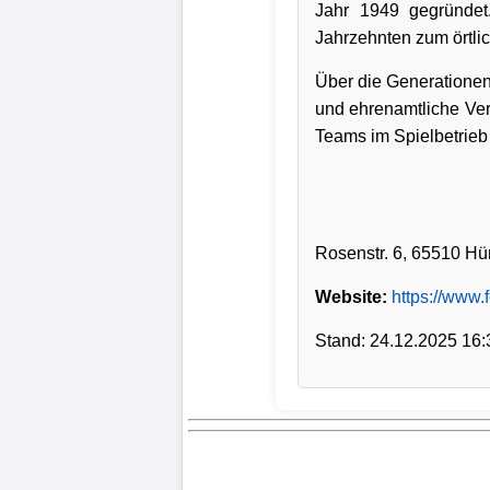
Jahr 1949 gegründet.
Jahrzehnten zum örtli
Verletzungspech
Über die Generationen 
Frauenfußball
und ehrenamtliche Vere
Teams im Spielbetrieb 
Alle
Sportnews
eSports
Rosenstr. 6, 65510 Hü
Website:
https://www.
STATISTIKEN
Tabelle
Stand: 24.12.2025 16:
1.
Bundesliga
Tabelle
2.