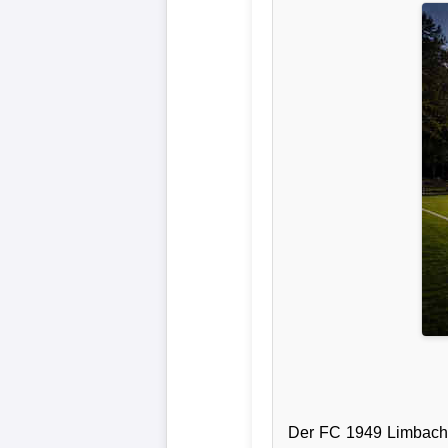
Liga
DFB-
Pokal
International
Champions
League
Europa
League
Nationalmannschaft
Vereinsnews
Der FC 1949 Limbach 
Wechselgerüchte