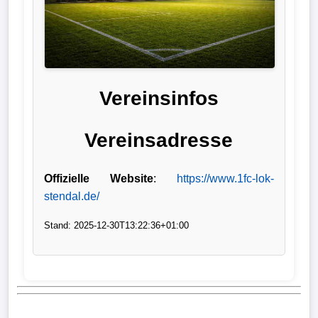
Liga
DFB-
Pokal
Vereinsinfos
International
Vereinsadresse
Champions
League
Offizielle Website
:
https://www.1fc-lok-
Europa
stendal.de/
League
Stand: 2025-12-30T13:22:36+01:00
Nationalmannschaft
Vereinsnews
Wechselgerüchte