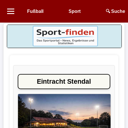
Fußball
Sport
🔍 Suche
Startseite
NEWS
Alle
Fußball-
News
Eintracht Stendal
1.
Bundesliga
2.
Bundesliga
3.