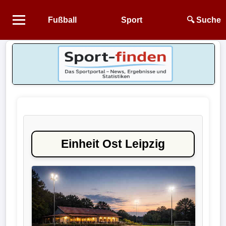
Fußball
Sport
🔍 Suche
Startseite
NEWS
Alle
Fußball-
News
Einheit Ost Leipzig
1.
Bundesliga
2.
Bundesliga
3.