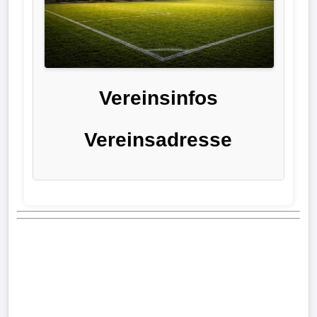
Liga
DFB-
Pokal
Vereinsinfos
International
Vereinsadresse
Champions
League
Europa
League
Nationalmannschaft
Vereinsnews
Wechselgerüchte