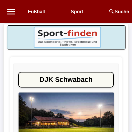
Fußball
Sport
🔍 Suche
Startseite
NEWS
Alle
Fußball-
News
DJK Schwabach
1.
Bundesliga
2.
Bundesliga
3.