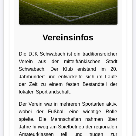
Liga
DFB-
Pokal
Vereinsinfos
International
Die DJK Schwabach ist ein traditionsreicher
Champions
Verein aus der mittelfränkischen Stadt
League
Schwabach. Der Klub entstand im 20.
Jahrhundert und entwickelte sich im Laufe
Europa
der Zeit zu einem festen Bestandteil der
League
lokalen Sportlandschaft.
Der Verein war in mehreren Sportarten aktiv,
Nationalmannschaft
wobei der Fußball eine wichtige Rolle
Vereinsnews
spielte. Die Mannschaften nahmen über
Jahre hinweg am Spielbetrieb der regionalen
Wechselgerüchte
Amateurklassen teil und trugen zur