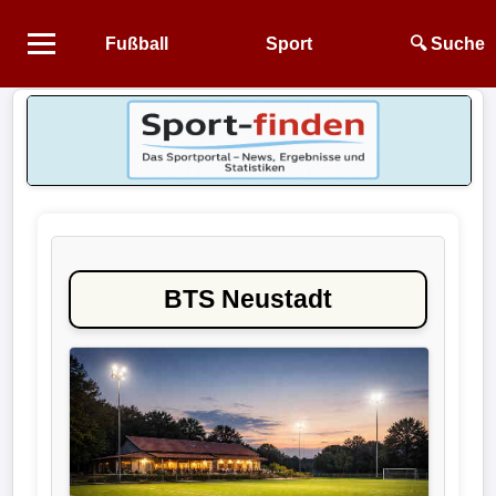
Fußball
Sport
🔍 Suche
Startseite
NEWS
Alle
Fußball-
News
BTS Neustadt
1.
Bundesliga
2.
Bundesliga
3.