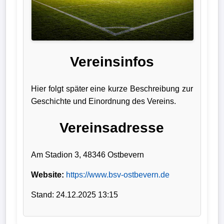
Liga
DFB-
Pokal
Vereinsinfos
International
Hier folgt später eine kurze Beschreibung zur
Champions
Geschichte und Einordnung des Vereins.
League
Vereinsadresse
Europa
League
Am Stadion 3, 48346 Ostbevern
Nationalmannschaft
Website:
https://www.bsv-ostbevern.de
Stand: 24.12.2025 13:15
Vereinsnews
Wechselgerüchte