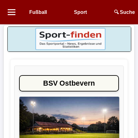
Fußball
Sport
🔍 Suche
Startseite
NEWS
Alle
Fußball-
News
BSV Ostbevern
1.
Bundesliga
2.
Bundesliga
3.