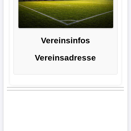
Liga
DFB-
Pokal
Vereinsinfos
International
Vereinsadresse
Champions
League
Europa
League
Nationalmannschaft
Vereinsnews
Wechselgerüchte