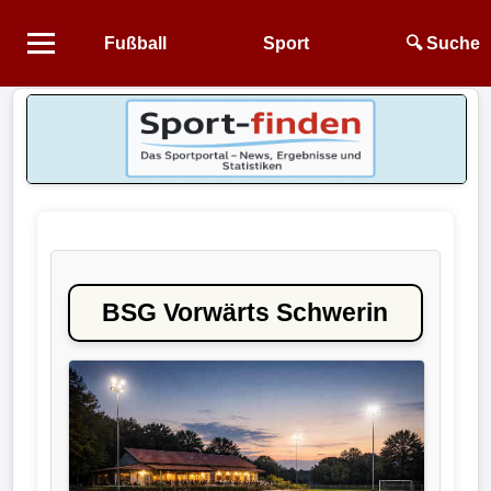
Fußball
Sport
🔍 Suche
Startseite
NEWS
Alle
Fußball-
News
BSG Vorwärts Schwerin
1.
Bundesliga
2.
Bundesliga
3.