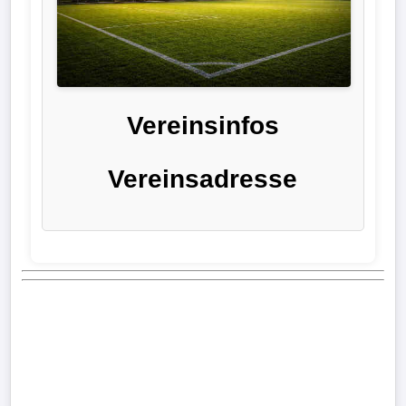
Liga
DFB-
Pokal
Vereinsinfos
International
Vereinsadresse
Champions
League
Europa
League
Nationalmannschaft
Vereinsnews
Wechselgerüchte