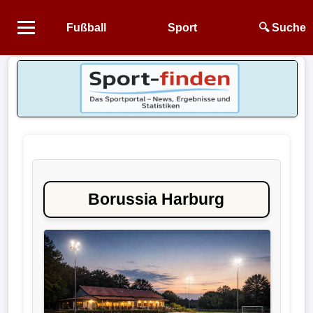
Fußball
Sport
🔍 Suche
Startseite
NEWS
Alle
Fußball-
News
Borussia Harburg
1.
Bundesliga
2.
Bundesliga
3.