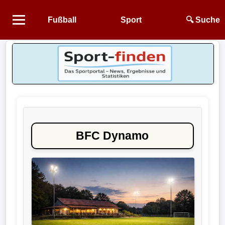
Fußball
Sport
🔍 Suche
Startseite
NEWS
Alle
Fußball-
News
BFC Dynamo
1.
Bundesliga
2.
Bundesliga
3.