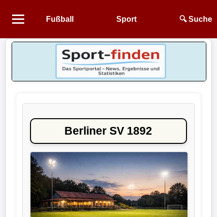
Fußball
Sport
🔍 Suche
Startseite
NEWS
Alle
Fußball-
News
Berliner SV 1892
1.
Bundesliga
2.
Bundesliga
3.