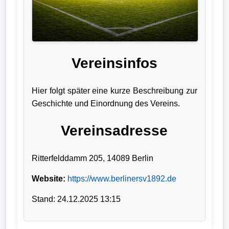
Liga
DFB-
Pokal
Vereinsinfos
International
Hier folgt später eine kurze Beschreibung zur
Champions
Geschichte und Einordnung des Vereins.
League
Vereinsadresse
Europa
League
Ritterfelddamm 205, 14089 Berlin
Nationalmannschaft
Website:
https://www.berlinersv1892.de
Stand: 24.12.2025 13:15
Vereinsnews
Wechselgerüchte