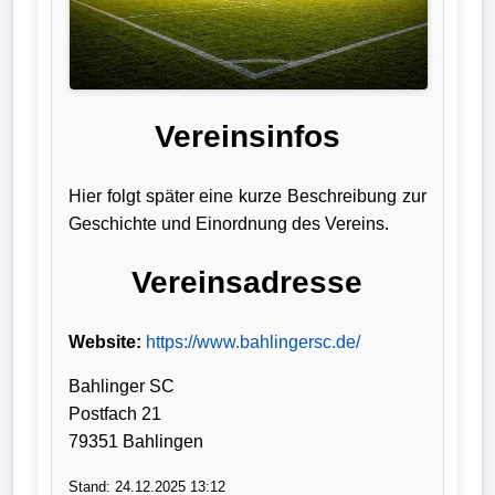
Liga
DFB-
Pokal
Vereinsinfos
International
Hier folgt später eine kurze Beschreibung zur
Champions
Geschichte und Einordnung des Vereins.
League
Vereinsadresse
Europa
League
Website:
https://www.bahlingersc.de/
Nationalmannschaft
Bahlinger SC
Postfach 21
Vereinsnews
79351 Bahlingen
Wechselgerüchte
Stand: 24.12.2025 13:12