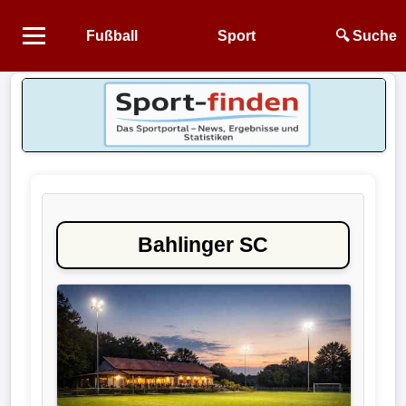
Fußball
Sport
🔍 Suche
Startseite
NEWS
Alle
Fußball-
News
Bahlinger SC
1.
Bundesliga
2.
Bundesliga
3.