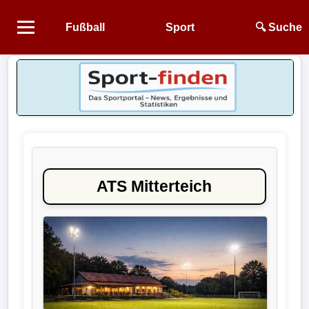
Fußball
Sport
🔍 Suche
Startseite
NEWS
Alle
Fußball-
News
ATS Mitterteich
1.
Bundesliga
2.
Bundesliga
3.