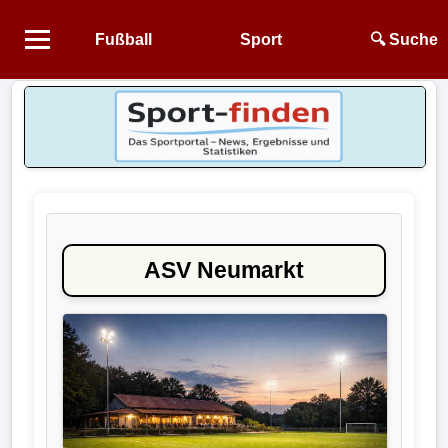
Fußball
Sport
🔍 Suche
Startseite
NEWS
Alle
Fußball-
News
ASV Neumarkt
1.
Bundesliga
2.
Bundesliga
3.