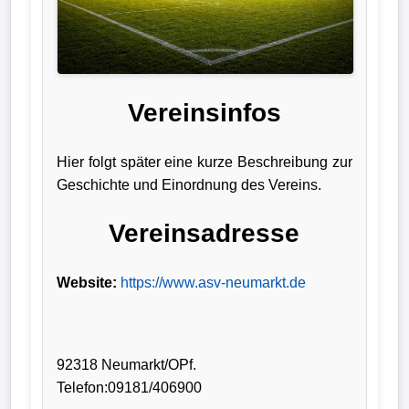
Liga
DFB-
Pokal
Vereinsinfos
International
Hier folgt später eine kurze Beschreibung zur
Champions
Geschichte und Einordnung des Vereins.
League
Vereinsadresse
Europa
League
Website:
https://www.asv-neumarkt.de
Nationalmannschaft
Vereinsnews
92318 Neumarkt/OPf.
Telefon:09181/406900
Wechselgerüchte