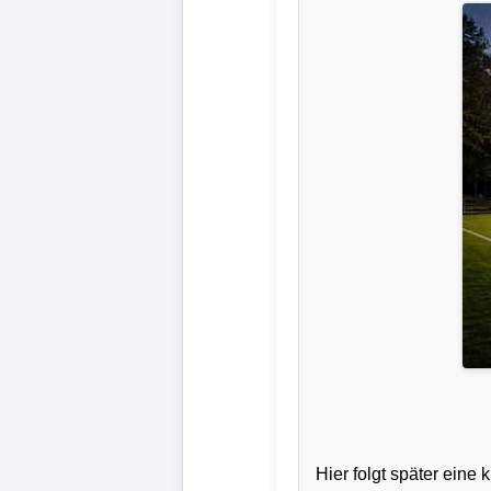
Liga
DFB-
Pokal
International
Champions
League
Europa
League
Nationalmannschaft
Vereinsnews
Hier folgt später ein
Wechselgerüchte